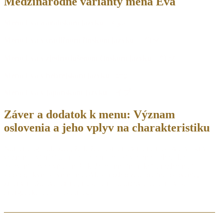
Medzinárodné varianty mena Eva
Meno Eva a arabskom jazyku
– حواء
Meno Eva v tradičnom čínskom jazyku
– 前夕
Meno Eva v zjednodušenom čínskom jazyku
– 前夕
Meno Eva v hebrejskom jazyku
–
עֶרֶב
Meno Eva v japonskom jazyku
– イブ
Záver a
dodatok k menu: Význam
oslovenia a jeho vplyv na charakteristiku
Numerológia ukazuje, že každé písmeno v mene nosí svoj vlastný
význam a vibráciu. Preto je dobré byť si vedomý toho, ako
oslovenie ovplyvňuje naše každodenné interakcie, rozhodnutia a
spôsob, akým sa vnímame. Ak sa rozhodnete pre iné oslovenie,
zmeny môžu byť jemné, no stále majú určitý dopad na vaše
energetické pole a osobnosť.