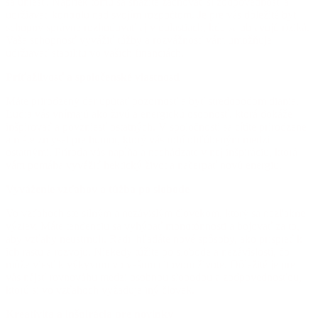
sa uniesť. Napriek tomu sa snažíte zachovať si zodpovednosť a
udržiavať kontrolu nad svojím rozpočtom. Je pre vás dôležité byť
schopný správne rozhodovať aj v oblastiach, kde sa objavujú riziká.
Vaša schopnosť vyvážiť túžby a rozvážnosť vám umožňuje
udržiavať stabilitu vo vašich financiách.
Príťažlivosť a spoločenské vlastnosti
Máte prirodzený dar upútať pozornosť a byť stredobodom diania.
Ľudia vás vnímajú ako živú a energickú osobnosť, ktorá dokáže
inšpirovať a povzniesť ostatných. V spoločnosti sa cítite prirodzene
a máte zmysel pre humor, ktorý vás robí obľúbeným medzi
ostatnými. Príroda vás napĺňa a nachádzate v nej inšpiráciu, ktorá
vám pomáha vyvážiť hektický život a načerpať novú energiu.
Vyváženie vzťahov a túžba po slobode
Vo vzťahoch ste silným a nezávislým človekom, ktorý sa nezľakne
výziev. Máte tendenciu sa vyhýbať monotónnosti a bojovať za to,
aby vzťahy neustrnuli. Radi hľadáte nové spôsoby, ako prispieť k
ich rastu a rozvoju. Niekedy túžite po slobode a nezávislosti, čo
môže viesť k výkyvom vo vašom citovom živote. Dôležité je pre
vás nájsť rovnováhu medzi osobnou slobodou a zodpovednosťou,
ktorú si vo vzťahoch vyžaduje iný človek.
Kreativita a inšpirácia pre novinky