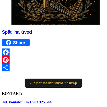
Späť na úvod
Share
Facebook
Pinterest
Share
← Späť na intuitívne nástroje
KONTAKT:
Tel. kontakt: +421 903 325 544