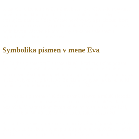
Kreativita je jednou z vašich silných stránok. Máte sklon vytvárať
nové riešenia, ktoré pomáhajú riešiť problémy alebo zlepšiť
existujúce situácie. Vždy hľadáte nové výzvy a príležitosti, ktoré
vám umožnia rozvíjať svoj talent a ukázať svoje schopnosti. Vaša
podnikavosť vás vedie k tomu, aby ste sa neustále snažili
napredovať a skúmať nové cesty.
Symbolika písmen v mene Eva
E -
Ľudia s písmenom E sú intelektuáli, ktorí majú silnú potrebu
zdieľať svoje myšlienky s inými. Ak ich partner nemá dobré
komunikačné schopnosti, nebudú schopní pochopiť jeho pocity, čo
môže ovplyvniť aj priateľstvá. Snažia sa vyhýbať hádkam, no ich
ambície a sklony hromadiť veci môžu byť škodlivé.
V -
Nositelia písmena V sú dominantní, zábavní a milujú slobodu.
Vedia, čo chcú, neboja sa výziev a majú vysoké očakávania od
ostatných. V partnerskom živote sú veľmi bystrí v analýze ľudí,
pričom ich priťahujú jedinci, ktorí sa odlišujú od ostatných.
A -
Ľudia s písmenom A sú nápomocní a výborní poradcovia. Často
dosahujú to, čo chcú, a to im prináša pohodlie v spoločnosti iných.
V láske sú realisti, aj keď okolie ich môže vnímať inak. Sú