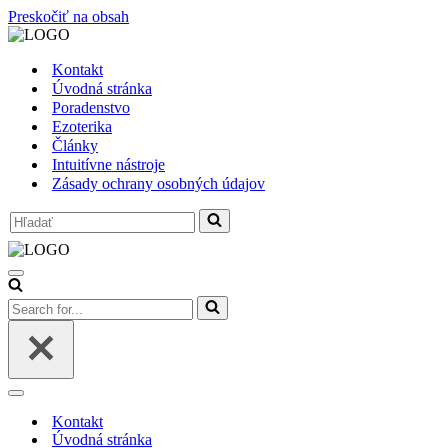
Preskočiť na obsah
Kontakt
Úvodná stránka
Poradenstvo
Ezoterika
Články
Intuitívne nástroje
Zásady ochrany osobných údajov
Search
for...
Menu
navigácie
Search
for...
Menu
navigácie
Kontakt
Úvodná stránka