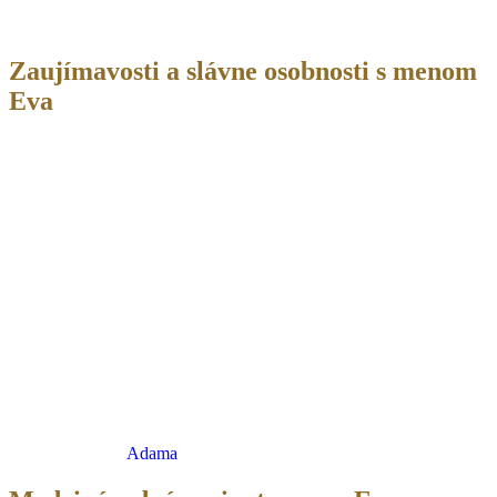
charizmatickí, obklopení priateľmi, a záleží im na názore okolia,
pričom sa snažia udržať rovnováhu vo všetkom.
Zaujímavosti a slávne osobnosti s menom
Eva
Prvá žena na svete
Svätá Eva z Albitiny
Herečky:
Eva Mendes, Eva Longoria, Eva Green, Eva
Pavlíková
Speváčky
: Eva Pieronová, Eva Cassidy, Eva Killutat, Eva
Máziková
Filmy
: Eva (2018), Eva (2011)
Na svete je 16 miest s názvom Eva! Amerika má najvyšší počet
miest nazývaných Eva, ktoré sa rozprestierajú v 6 regiónoch.
Väčšina miest s názvom Eva sa nachádza nad rovníkom.
Pranostika:
Na
Adama
a Evu, čakaj oblevu.