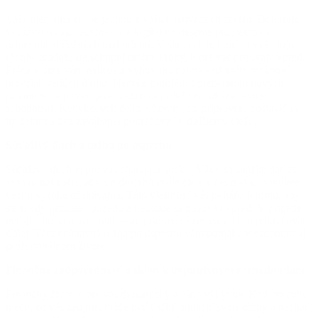
Vaša mentálna sila je jednou z vašich najväčších zbraní. Dokážete
využívať svoju racionalitu a logiku na riešenie problémov a
prijímanie dôležitých rozhodnutí. V situáciách, ktoré si vyžadujú
rýchly úsudok, ste schopní urobiť kroky, ktoré vás posúvajú vpred.
Práca v tíme vám najlepšie vyhovuje, najmä keď máte možnosť
prevziať vedúcu úlohu. Nemáte problém s preberaním nových
povinností a považujete to skôr za príležitosť ukázať svoje
schopnosti. Kedykoľvek čelíte výzvam, ste pripravení postaviť sa
im čelom a bez zaváhania pokračovať k ďalšiemu cieľu.
Súťaživý duch a túžba po úspechu
Súťaživý duch je pre vás charakteristický. Vždy sa snažíte dať zo
seba to najlepšie, aby ste dosiahli svoje ciele a často si stanovujete
veľmi vysoké očakávania. Táto vlastnosť vás poháňa k tomu, aby
ste nikdy nezostali pozadu a neustále sa posúvali vpred. V prípade
neúspechu sa nezastavíte – ste pripravení znovu vstať a pokračovať
ďalej. Táto neúnavná túžba po úspechu vám pomáha v osobnom aj
profesionálnom živote.
Finančná zodpovednosť a sklon k impulzívnym rozhodnutiam
Finančný život je pre vás dynamický a plný výkyvov. Keď objavíte
niečo, čo vás zaujme, môže byť ťažké potlačiť svoje túžby a nechať