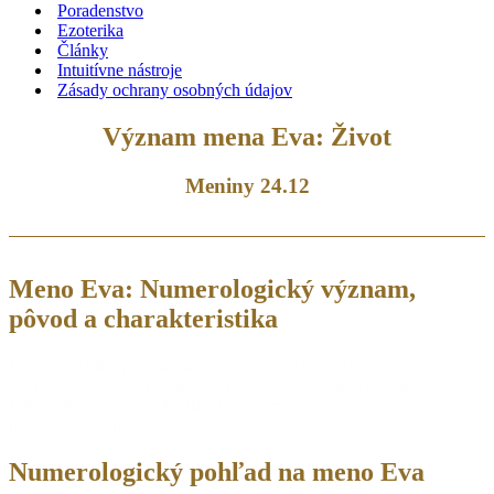
Poradenstvo
Ezoterika
Články
Intuitívne nástroje
Zásady ochrany osobných údajov
Význam mena Eva: Život
Meniny 24.12
Meno Eva: Numerologický význam,
pôvod a charakteristika
V tomto článku preskúmame numerologický význam mena Eva,
jeho pôvod a význam, charakteristiku osôb s týmto menom,
symboliku jednotlivých písmen, zaujímavosti a slávne osobnosti
nesúce toto meno.
Numerologický pohľad na meno Eva