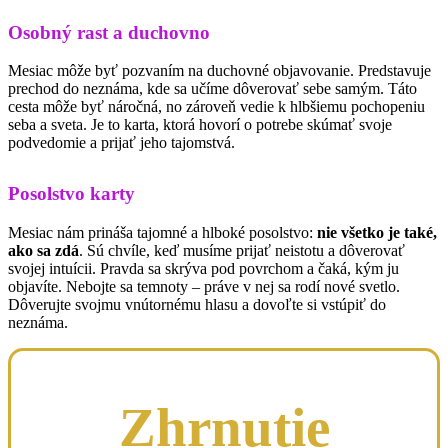
Osobný rast a duchovno
Mesiac môže byť pozvaním na duchovné objavovanie. Predstavuje
prechod do neznáma, kde sa učíme dôverovať sebe samým. Táto
cesta môže byť náročná, no zároveň vedie k hlbšiemu pochopeniu
seba a sveta. Je to karta, ktorá hovorí o potrebe skúmať svoje
podvedomie a prijať jeho tajomstvá.
Posolstvo karty
Mesiac nám prináša tajomné a hlboké posolstvo:
nie všetko je také,
ako sa zdá
. Sú chvíle, keď musíme prijať neistotu a dôverovať
svojej intuícii. Pravda sa skrýva pod povrchom a čaká, kým ju
objavíte. Nebojte sa temnoty – práve v nej sa rodí nové svetlo.
Dôverujte svojmu vnútornému hlasu a dovoľte si vstúpiť do
neznáma.
Zhrnutie