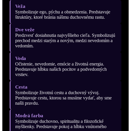
Veža
Symbolizuje ego, pýchu a obmedzenia. Predstavuje
štruktúry, ktoré bránia nášmu duchovnému rastu.
Dve veže
Predzvesť dosiahnutia najvyššieho cieľa. Symbolizujú
prechod medzi starým a novým, medzi nevedomím a
vedomím.
Voda
Očistenie, nevedomie, emócie a životná energia.
Predstavuje hĺbku našich pocitov a podvedomých
vrstiev.
Cesta
Symbolizuje životnú cestu a duchovný vývoj.
Predstavuje cestu, ktorou sa musíme vydať, aby sme
našli pravdu.
Modrá farba
Symbolizuje duchovno, spiritualitu a filozofické
myšlienky. Predstavuje pokoj a hĺbku vnútorného