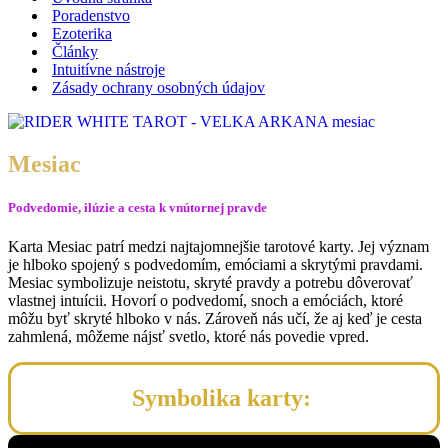
Poradenstvo
Ezoterika
Články
Intuitívne nástroje
Zásady ochrany osobných údajov
Mesiac
Podvedomie, ilúzie a cesta k vnútornej pravde
Karta Mesiac patrí medzi najtajomnejšie tarotové karty. Jej význam
je hlboko spojený s podvedomím, emóciami a skrytými pravdami.
Mesiac symbolizuje neistotu, skryté pravdy a potrebu dôverovať
vlastnej intuícii. Hovorí o podvedomí, snoch a emóciách, ktoré
môžu byť skryté hlboko v nás. Zároveň nás učí, že aj keď je cesta
zahmlená, môžeme nájsť svetlo, ktoré nás povedie vpred.
Symbolika karty: