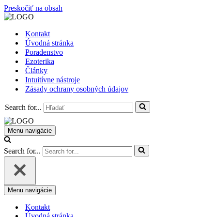
Preskočiť na obsah
Kontakt
Úvodná stránka
Poradenstvo
Ezoterika
Články
Intuitívne nástroje
Zásady ochrany osobných údajov
Search for...
Menu navigácie
Search for...
Menu navigácie
Kontakt
Úvodná stránka