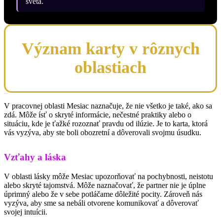
sveta.
Význam karty v rôznych
oblastiach
Kariéra a financie
V pracovnej oblasti Mesiac naznačuje, že nie všetko je také, ako sa
zdá. Môže ísť o skryté informácie, nečestné praktiky alebo o
situáciu, kde je ťažké rozoznať pravdu od ilúzie. Je to karta, ktorá
vás vyzýva, aby ste boli obozretní a dôverovali svojmu úsudku.
Vzťahy a láska
V oblasti lásky môže Mesiac upozorňovať na pochybnosti, neistotu
alebo skryté tajomstvá. Môže naznačovať, že partner nie je úplne
úprimný alebo že v sebe potláčame dôležité pocity. Zároveň nás
vyzýva, aby sme sa nebáli otvorene komunikovať a dôverovať
svojej intuícii.