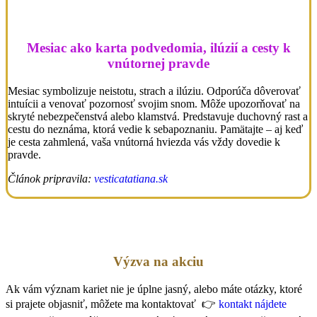
Mesiac ako karta podvedomia, ilúzií a cesty k
vnútornej pravde
Mesiac symbolizuje neistotu, strach a ilúziu. Odporúča dôverovať
intuícii a venovať pozornosť svojim snom. Môže upozorňovať na
skryté nebezpečenstvá alebo klamstvá. Predstavuje duchovný rast a
cestu do neznáma, ktorá vedie k sebapoznaniu. Pamätajte – aj keď
je cesta zahmlená, vaša vnútorná hviezda vás vždy dovedie k
pravde.
Článok pripravila:
vesticatatiana.sk
Výzva na akciu
Ak vám význam kariet nie je úplne jasný, alebo máte otázky, ktoré
si prajete objasniť, môžete ma kontaktovať 👉
kontakt nájdete