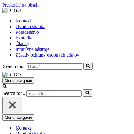
Preskočiť na obsah
Kontakt
Úvodná stránka
Poradenstvo
Ezoterika
Články
Intuitívne nástroje
Zásady ochrany osobných údajov
Search for...
Menu navigácie
Search for...
Menu navigácie
Kontakt
Úvodná stránka