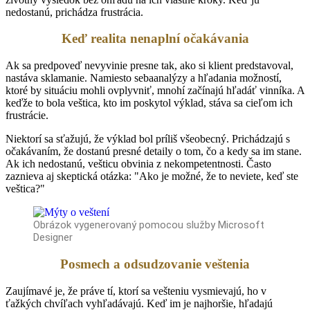
nedostanú, prichádza frustrácia.
Keď realita nenaplní očakávania
Ak sa predpoveď nevyvinie presne tak, ako si klient predstavoval,
nastáva sklamanie. Namiesto sebaanalýzy a hľadania možností,
ktoré by situáciu mohli ovplyvniť, mnohí začínajú hľadáť vinníka. A
keďže to bola veštica, kto im poskytol výklad, stáva sa cieľom ich
frustrácie.
Niektorí sa sťažujú, že výklad bol príliš všeobecný. Prichádzajú s
očakávaním, že dostanú presné detaily o tom, čo a kedy sa im stane.
Ak ich nedostanú, vešticu obvinia z nekompetentnosti. Často
zaznieva aj skeptická otázka: "Ako je možné, že to neviete, keď ste
veštica?"
Obrázok vygenerovaný pomocou služby Microsoft
Designer
Posmech a odsudzovanie veštenia
Zaujímavé je, že práve tí, ktorí sa vešteniu vysmievajú, ho v
ťažkých chvíľach vyhľadávajú. Keď im je najhoršie, hľadajú