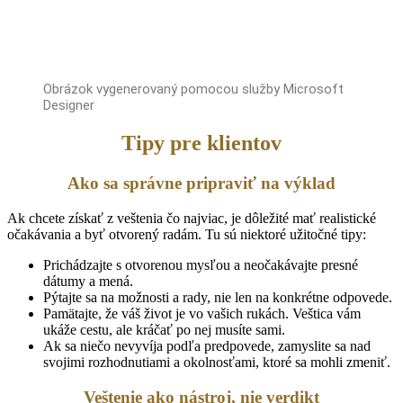
Obrázok vygenerovaný pomocou služby Microsoft
Designer
Tipy pre klientov
Ako sa správne pripraviť na výklad
Ak chcete získať z veštenia čo najviac, je dôležité mať realistické
očakávania a byť otvorený radám. Tu sú niektoré užitočné tipy:
Prichádzajte s otvorenou mysľou a neočakávajte presné
dátumy a mená.
Pýtajte sa na možnosti a rady, nie len na konkrétne odpovede.
Pamätajte, že váš život je vo vašich rukách. Veštica vám
ukáže cestu, ale kráčať po nej musíte sami.
Ak sa niečo nevyvíja podľa predpovede, zamyslite sa nad
svojimi rozhodnutiami a okolnosťami, ktoré sa mohli zmeniť.
Veštenie ako nástroj, nie verdikt