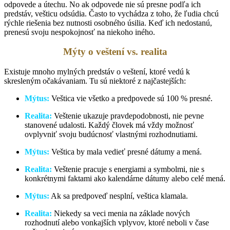
odpovede a útechu. No ak odpovede nie sú presne podľa ich
predstáv, vešticu odsúdia. Často to vychádza z toho, že ľudia chcú
rýchle riešenia bez nutnosti osobného úsilia. Keď ich nedostanú,
prenesú svoju nespokojnosť na niekoho iného.
Mýty o veštení vs. realita
Existuje mnoho mylných predstáv o veštení, ktoré vedú k
skresleným očakávaniam. Tu sú niektoré z najčastejších:
Mýtus:
Veštica vie všetko a predpovede sú 100 % presné.
Realita:
Veštenie ukazuje pravdepodobnosti, nie pevne
stanovené udalosti. Každý človek má vždy možnosť
ovplyvniť svoju budúcnosť vlastnými rozhodnutiami.
Mýtus:
Veštica by mala vedieť presné dátumy a mená.
Realita:
Veštenie pracuje s energiami a symbolmi, nie s
konkrétnymi faktami ako kalendárne dátumy alebo celé mená.
Mýtus:
Ak sa predpoveď nesplní, veštica klamala.
Realita:
Niekedy sa veci menia na základe nových
rozhodnutí alebo vonkajších vplyvov, ktoré neboli v čase