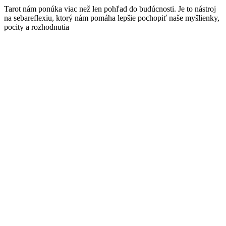
Tarot nám ponúka viac než len pohľad do budúcnosti. Je to nástroj
na sebareflexiu, ktorý nám pomáha lepšie pochopiť naše myšlienky,
pocity a rozhodnutia
Súvisiace príspevky
Ezoterika a jej smery
Je osud vopred daný?
Nežiadajme od ezoterika, aby sa stal žobrákom
Kliatba
Mágia
Očistný rituál
Osobný magický štvorec
Čo je to veštenie
Chiromantia