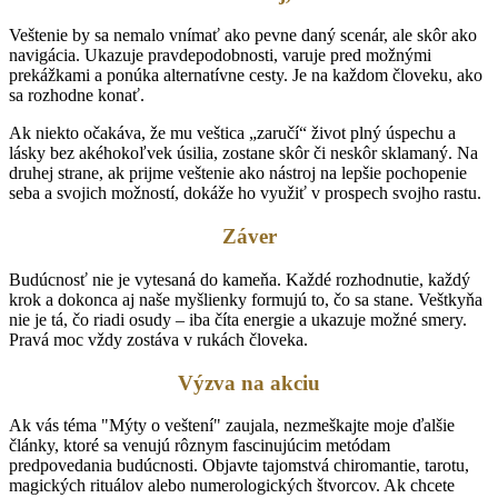
Veštenie by sa nemalo vnímať ako pevne daný scenár, ale skôr ako
navigácia. Ukazuje pravdepodobnosti, varuje pred možnými
prekážkami a ponúka alternatívne cesty. Je na každom človeku, ako
sa rozhodne konať.
Ak niekto očakáva, že mu veštica „zaručí“ život plný úspechu a
lásky bez akéhokoľvek úsilia, zostane skôr či neskôr sklamaný. Na
druhej strane, ak prijme veštenie ako nástroj na lepšie pochopenie
seba a svojich možností, dokáže ho využiť v prospech svojho rastu.
Záver
Budúcnosť nie je vytesaná do kameňa. Každé rozhodnutie, každý
krok a dokonca aj naše myšlienky formujú to, čo sa stane. Veštkyňa
nie je tá, čo riadi osudy – iba číta energie a ukazuje možné smery.
Pravá moc vždy zostáva v rukách človeka.
Výzva na akciu
Ak vás téma "Mýty o veštení" zaujala, nezmeškajte moje ďalšie
články, ktoré sa venujú rôznym fascinujúcim metódam
predpovedania budúcnosti. Objavte tajomstvá chiromantie, tarotu,
magických rituálov alebo numerologických štvorcov. Ak chcete