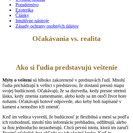
Poradenstvo
Ezoterika
Články
Intuitívne nástroje
Zásady ochrany osobných údajov
Očakávania vs. realita
Ako si ľudia predstavujú veštenie
Mýty o veštení
sú hlboko zakorenené v predstavách ľudí. Mnohí
ľudia prichádzajú k veštici s predstavou, že dostanú presnú mapu
svojej budúcnosti. Očakávajú, že sa dozvedia, kedy presne stretnú
lásku, kedy zmenia zamestnanie, alebo kedy sa im otočí život hore
nohami. Očakávajú hotové odpovede, ako keby boli napísané v
kameni a nemožno ich zmeniť.
Keď im veštica vysvetlí, že budúcnosť je flexibilná a mení sa podľa
ich rozhodnutí, mnohí túto informáciu prehliadnu, odfiltrujú, alebo
sa ňou jednoducho nezaoberajú. Chcú pevnú istotu, ktorá im zaručí
životný výsledok bez ohľadu na ich vlastné kroky. Keď ju