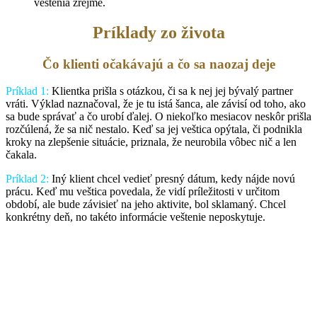
veštenia zrejmé.
Príklady zo života
Čo klienti očakávajú a čo sa naozaj deje
Príklad 1:
Klientka prišla s otázkou, či sa k nej jej bývalý partner
vráti. Výklad naznačoval, že je tu istá šanca, ale závisí od toho, ako
sa bude správať a čo urobí ďalej. O niekoľko mesiacov neskôr prišla
rozčúlená, že sa nič nestalo. Keď sa jej veštica opýtala, či podnikla
kroky na zlepšenie situácie, priznala, že neurobila vôbec nič a len
čakala.
Príklad 2:
Iný klient chcel vedieť presný dátum, kedy nájde novú
prácu. Keď mu veštica povedala, že vidí príležitosti v určitom
období, ale bude závisieť na jeho aktivite, bol sklamaný. Chcel
konkrétny deň, no takéto informácie veštenie neposkytuje.