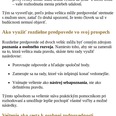
– vaše rozhodnutia menia priebeh udalostí.
Tým sa vysvetľuje, prečo jedna veštica môže predpovedať stretnutie
s mužom snov, zatiaľ čo druhá upozorní, že tento človek sa už v
budúcnosti nemusí objaviť.
Ako využiť rozdielne predpovede vo svoj prospech
Rozdielne predpovede od dvoch veštíc môžu byť cenným zdrojom
poznania a osobného rozvoja
. Namiesto toho, aby ste sa zamerali
na to, ktorá veštica mala pravdu, skúste tieto rady využiť
nasledovne:
Porovnajte odpovede a hľadajte spoločné body.
Zamerajte sa na rady, ktoré vás inšpirujú konať vedomejšie.
Vnímajte veštenie ako
nástroj sebapoznania
, nie ako
definitívnu pravdu.
Týmto spôsobom sa veštenie stáva praktickým pomocníkom pri
rozhodovaní a umožňuje lepšie pochopiť vlastné voľby a možné
následky.
Veštenie ako cesta k osobnej zodpovednosti