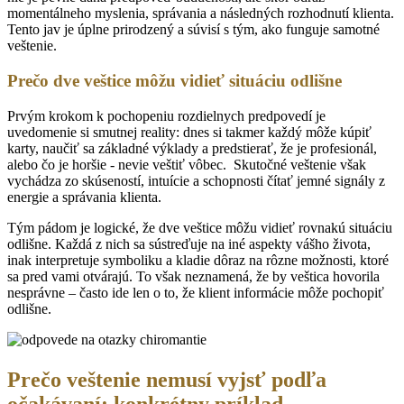
momentálneho myslenia, správania a následných rozhodnutí klienta.
Tento jav je úplne prirodzený a súvisí s tým, ako funguje samotné
veštenie.
Prečo dve veštice môžu vidieť situáciu odlišne
Prvým krokom k pochopeniu rozdielnych predpovedí je
uvedomenie si smutnej reality: dnes si takmer každý môže kúpiť
karty, naučiť sa základné výklady a predstierať, že je profesionál,
alebo čo je horšie - nevie veštiť vôbec. Skutočné veštenie však
vychádza zo skúseností, intuície a schopnosti čítať jemné signály z
energie a správania klienta.
Tým pádom je logické, že dve veštice môžu vidieť rovnakú situáciu
odlišne. Každá z nich sa sústreďuje na iné aspekty vášho života,
inak interpretuje symboliku a kladie dôraz na rôzne možnosti, ktoré
sa pred vami otvárajú. To však neznamená, že by veštica hovorila
nesprávne – často ide len o to, že klient informácie môže pochopiť
odlišne.
Prečo veštenie nemusí vyjsť podľa
očakávaní: konkrétny príklad