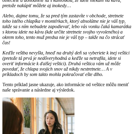
oblečiete a dohodnete sa s kamoškou, že idete niekam na kávu,
pretože nakúpiť môžete aj inokedy…
Alebo, dajme tomu, že sa pred tým zastavíte v obchode, stretnete
toho istého chlapíka v montérkach, ktorý absolútne nie je váš typ,
takže sa s ním nebudete zapodievať, lebo vás vonku čaká kamarátka
s ktorou idete na kávu (kde určite stretnete svojho vyvoleného) a
okrem toho, tento muž predsa nie je váš typ – takže na čo strácať
čas!
Keďže veštba nevyšla, hneď na druhý deň sa vyberiete k inej veštici
(pretože tá prvá je nedôveryhodná a keďže sa netrafila, idete si
overiť informácie k ďalšej veštici). Druhá veštica vám už môže
povedať, že chlapa svojich snov už nikdy nestretnete… A v
príkladoch by som takto mohla pokračovať ešte dlho.
Tento príklad jasne ukazuje, ako informácie od veštice môžu meniť
naše správanie a následne aj výsledok.