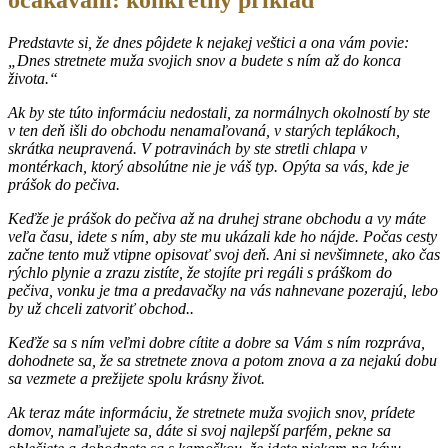
Predstavte si, že dnes pôjdete k nejakej veštici a ona vám povie:
„Dnes stretnete muža svojich snov a budete s ním až do konca
života.“
Ak by ste túto informáciu nedostali, za normálnych okolností by ste
v ten deň išli do obchodu nenamaľovaná, v starých teplákoch,
skrátka neupravená. V potravinách by ste stretli chlapa v
montérkach, ktorý absolútne nie je váš typ. Opýta sa vás, kde je
prášok do pečiva.
Keďže je prášok do pečiva až na druhej strane obchodu a vy máte
veľa času, idete s ním, aby ste mu ukázali kde ho nájde. Počas cesty
začne tento muž vtipne opisovať svoj deň. Ani si nevšimnete, ako čas
rýchlo plynie a zrazu zistíte, že stojíte pri regáli s práškom do
pečiva, vonku je tma a predavačky na vás nahnevane pozerajú, lebo
by už chceli zatvoriť obchod..
Keďže sa s ním veľmi dobre cítite a dobre sa Vám s ním rozpráva,
dohodnete sa, že sa stretnete znova a potom znova a za nejakú dobu
sa vezmete a prežijete spolu krásny život.
Ak teraz máte informáciu, že stretnete muža svojich snov, prídete
domov, namaľujete sa, dáte si svoj najlepší parfém, pekne sa