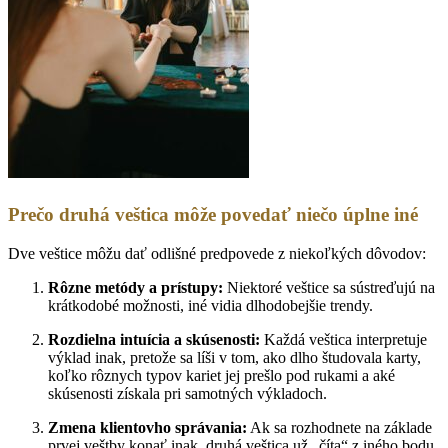
Prečo druhá veštica môže povedať niečo úplne iné
Dve veštice môžu dať odlišné predpovede z niekoľkých dôvodov:
Rôzne metódy a prístupy:
Niektoré veštice sa sústreďujú na
krátkodobé možnosti, iné vidia dlhodobejšie trendy.
Rozdielna intuícia a skúsenosti:
Každá veštica interpretuje
výklad inak, pretože sa líši v tom, ako dlho študovala karty,
koľko rôznych typov kariet jej prešlo pod rukami a aké
skúsenosti získala pri samotných výkladoch.
Zmena klientovho správania:
Ak sa rozhodnete na základe
prvej veštby konať inak, druhá veštica už „číta“ z iného bodu