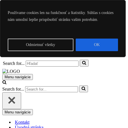
Preskočiť na obsah
Používame cookies len na funkčnosť a štatistiky. Súhlas s cookies
nám umožní lepšie prispôsobiť stránku vašim potrebám.
Kontakt
Úvodná stránka
Poradenstvo
Ezoterika
Články
Odmietnuť všetky
OK
Intuitívne nástroje
Zásady ochrany osobných údajov
Search for...
Menu navigácie
Search for...
Menu navigácie
Kontakt
Úvodná stránka