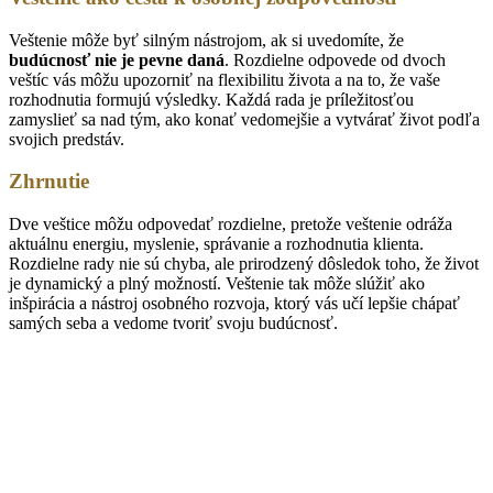
Veštenie môže byť silným nástrojom, ak si uvedomíte, že
budúcnosť nie je pevne daná
. Rozdielne odpovede od dvoch
veštíc vás môžu upozorniť na flexibilitu života a na to, že vaše
rozhodnutia formujú výsledky. Každá rada je príležitosťou
zamyslieť sa nad tým, ako konať vedomejšie a vytvárať život podľa
svojich predstáv.
Zhrnutie
Dve veštice môžu odpovedať rozdielne, pretože veštenie odráža
aktuálnu energiu, myslenie, správanie a rozhodnutia klienta.
Rozdielne rady nie sú chyba, ale prirodzený dôsledok toho, že život
je dynamický a plný možností. Veštenie tak môže slúžiť ako
inšpirácia a nástroj osobného rozvoja, ktorý vás učí lepšie chápať
samých seba a vedome tvoriť svoju budúcnosť.