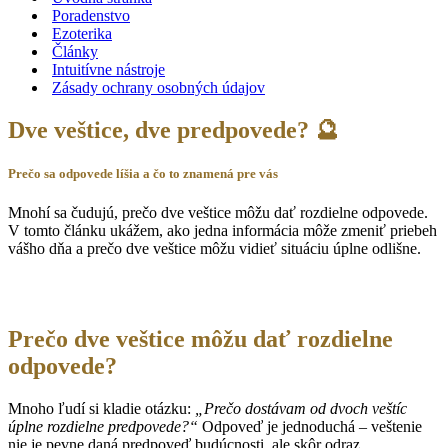
Poradenstvo
Ezoterika
Články
Intuitívne nástroje
Zásady ochrany osobných údajov
Dve veštice, dve predpovede? 🔮
Prečo sa odpovede líšia a čo to znamená pre vás
Mnohí sa čudujú, prečo dve veštice môžu dať rozdielne odpovede.
V tomto článku ukážem, ako jedna informácia môže zmeniť priebeh
vášho dňa a prečo dve veštice môžu vidieť situáciu úplne odlišne.
Prečo dve veštice môžu dať rozdielne
odpovede?
Mnoho ľudí si kladie otázku:
„Prečo dostávam od dvoch veštíc
úplne rozdielne predpovede?“
Odpoveď je jednoduchá – veštenie
nie je pevne daná predpoveď budúcnosti, ale skôr odraz