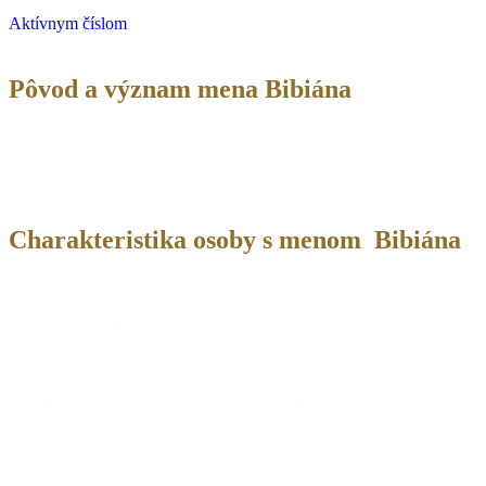
Aktívnym číslom
tohto mena je 11 a predstavuje človeka, ktorý
oceňuje krásu a prírodu a je odhodlaný urobiť svet lepším miestom.
Pôvod a význam mena Bibiána
Meno Bibiána pochádza z latinského Viviana a znamená “život”.
Niektoré zdroje uvádzajú, že meno Bibiana má grécky pôvod avšak
význam mena ostáva zachovaný. Z histórie je týmto menom známa
napríklad aj talianska svätica zo štvrtého storočia.
Charakteristika osoby s menom Bibiána
Sebavedomie a schopnosť presadiť sa
Osoba s týmto menom vyžaruje prirodzenú autoritu a sebavedomie,
čo jej umožňuje prirodzene viesť, aj keď sa o to vyslovene nesnaží.
Je to človek, ktorý sa často ocitne v pozícii lídra, bez potreby
vonkajšieho potvrdenia svojej hodnoty. Vďaka svojej diplomatickej
povahe dokáže nájsť riešenia aj v zložitých situáciách, kde by iní
zlyhali. Hoci nepotrebuje schválenie, nevie sa vyhnúť príkazom
alebo rigidným pravidlám, ktoré vníma ako obmedzenie svojej
slobody. Kritiku neberie osobne – skôr ju premení na motiváciu na
ďalší rast a pokrok.