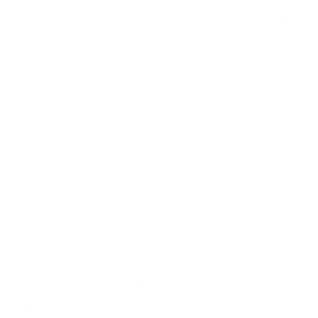
Ľudia s písmenom B v mene sú intuitívni, očarujúci a radi skúšajú
nové veci. Túžia po láske a pre jej získanie sú schopní veľkých
obetí. Ťažšie sa otvárajú, a hoci radi pomáhajú, vo vnútri očakávajú
niečo späť. Môžu mať sklony k lenivosti a depresii, ak sa im
nepodarí udržať vnútornú rovnováhu.
I
Títo ľudia nemajú problém prejaviť city, ale usadiť sa vo vzťahu im
trvá dlhšie, pretože túžia po osobnom blahobyte. Ich nadšenie často
rýchlo vyprchá, no ich vášeň a charizma z nich robí výnimočných
partnerov. Sú nároční na seba aj na partnera a neraz váhaví pri
dôležitých rozhodnutiach. Napriek tomu majú schopnosť viesť a
dosahovať veľké úspechy, ak sú ochotní priniesť obete.
A
Písmeno A prináša vibráciu nápomocnosti, poradenstva a
prirodzenej charizmy. Ľudia s týmto písmenom vedia, čo chcú, a
často to aj dosiahnu. Sú obľúbení v spoločnosti a radi bývajú
stredobodom pozornosti. Napriek svojmu sebavedomiu veľmi dbajú
na názor okolia a hľadajú životnú rovnováhu.
N
Nositelia písmena N na seba kladú vysoké nároky a usilujú sa o
pracovný úspech. Vzťahy berú vážne a svoje pocity vyjadrujú
otvorene, aby predišli konfliktom. Žijú prítomnosťou, dobre