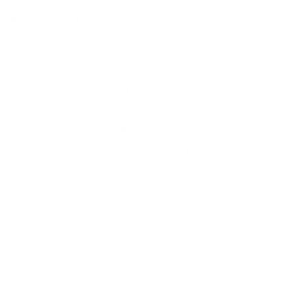
Hľadanie nových podnetov a zmena
Nositeľka mena sa neustále snaží o zmenu a rozmanitosť. Rutina a
stagnácia sú pre ňu neakceptovateľné a vždy hľadá spôsob, ako
udržať svoj život v pohybe. Nudu sa snaží okamžite vyhnať, či už
hľadaním nových výziev, objavovaním nových miest, alebo
skúšaním nových záľub. Nikdy nezostáva v stereotypoch, pretože
ich považuje za brzdou v osobnom raste.
Kreatívne vnímanie a intuícia
Osoba s týmto menom sa vyznačuje mimoriadnou predstavivosťou a
schopnosťou spájať reálny svet s fantastickými víziami. Jej intuícia
je veľmi silná, často vedie k rozhodnutiam ešte pred tým, než sú na
stole konkrétne fakty. Je citlivá na emócie iných ľudí a vďaka tejto
empatii je ideálnym dôverníkom, ktorému sa ľudia prirodzene
otvárajú. Tento dar by ju mohol úspešne viesť k profesiám ako
terapeut, psychológ alebo duchovný poradca.
Vzťahy a láska
Navonok môže pôsobiť ako nezávislá osobnosť, no v skutočnosti
túži po hlbokej a úprimnej láske. Zvyčajne sa na mužov vo svojom
okolí pozerá z diaľky, no má problém vyjadriť svoje pocity, čo môže
spôsobiť, že niekedy príležitosti premešká. Hľadá partnera, ktorý