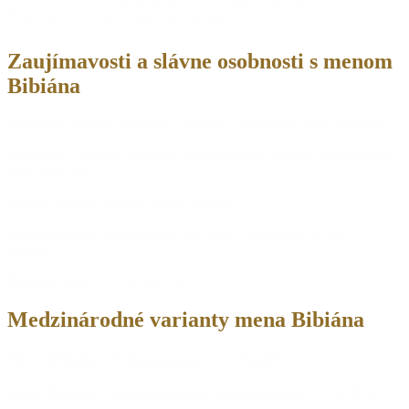
počúvajú a sú empatickí. Z vlastných chýb sa dokážu poučiť a
prekonávajú aj náročné životné skúšky.
Zaujímavosti a slávne osobnosti s menom
Bibiána
Herečky:
BibianaFernandez, Bibiana Ondrejková, Bibi Andersen
Speváčky:
Bibiana Nwobilo, Bibiana Rios, Bibiana Surovčíková,
Bibi Andersen
Kniha:
Bibiana Amon (Walter Schubler)
Medzinárodný dom umenia pre deti v Bratislave
sa volá
Bibiana
Kostol v Ríme
– Svätá Bibiana
Medzinárodné varianty mena Bibiána
Meno Bibiana v čínskom jazyku
– 比比亞納
Meno Bibiana v zjednodušenom čínskom jazyku
– 比比亚纳