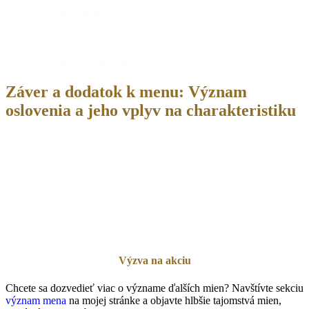
Meno Bibiana v hebrejskom jazyku
– ביביאנה
Meno Bibiana v japonskom jazyku
– ビビアナ
Meno Bibiana v arabskom jazyku
– بيبيانا
Záver a
dodatok k menu: Význam
oslovenia a jeho vplyv na charakteristiku
Numerológia ukazuje, že každé písmeno v mene nosí svoj vlastný
význam a vibráciu. Preto je dobré byť si vedomý toho, ako
oslovenie ovplyvňuje naše každodenné interakcie, rozhodnutia a
spôsob, akým sa vnímame. Ak sa rozhodnete pre iné oslovenie,
zmeny môžu byť jemné, no stále majú určitý dopad na vaše
energetické pole a osobnosť.
Výzva na akciu
Chcete sa dozvedieť viac o význame ďalších mien? Navštívte sekciu
význam mena
na mojej stránke a objavte hlbšie tajomstvá mien,