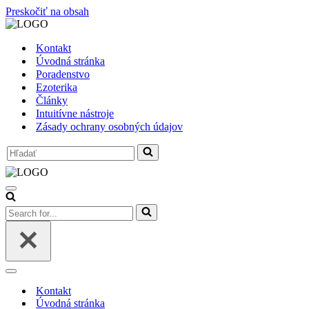
Preskočiť na obsah
Kontakt
Úvodná stránka
Poradenstvo
Ezoterika
Články
Intuitívne nástroje
Zásady ochrany osobných údajov
Search
for...
Menu
navigácie
Search
for...
Menu
navigácie
Kontakt
Úvodná stránka