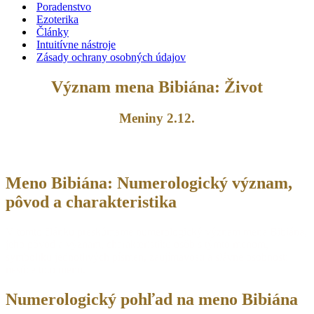
Poradenstvo
Ezoterika
Články
Intuitívne nástroje
Zásady ochrany osobných údajov
Význam mena Bibiána: Život
Meniny 2.12.
Meno Bibiána: Numerologický význam,
pôvod a charakteristika
V tomto článku preskúmame numerologický význam mena Bibiána,
jeho pôvod a význam, charakteristiku osôb s týmto menom,
symboliku jednotlivých písmen, zaujímavosti a slávne osobnosti
nesúce toto meno.
Numerologický pohľad na meno Bibiána