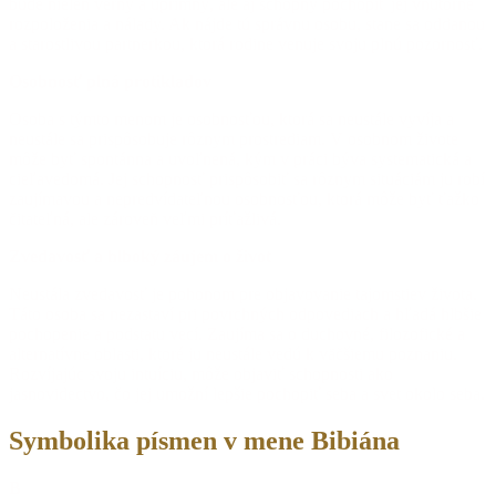
bude nielen verný a úprimný, ale aj schopný pochopiť jej vnútorné
rozpoloženia a nálady. Ak nájde tú správnu osobu, stane sa oddanou
a starostlivou partnerkou, ktorá rodine venuje svoju plnú pozornosť.
Osobnosť plná protikladov
Osoba s týmto menom je osobnosťou, ktorá sa neustále vyvíja a
neustále sa prispôsobuje rôznym prostrediam. V osobnom živote
môže byť spontánna a uvoľnená, kým v práci býva systematická a
cieľavedomá. Jej schopnosť prispôsobiť sa rôznym situáciám ju robí
zaujímavou a nepredvídateľnou osobnosťou, ktorá môže byť ťažko
čitateľná, ale zároveň veľmi príťažlivá.
Zvedavosť a hlboký záujem o život
Neustála zvedavosť je pohonom pre objavovanie tajomstiev života.
Táto osoba sa nezastaví pri povrchných odpovediach a hľadá hlbšie
pochopenie a podstatu vecí. Zaujíma sa o duchovné, filozofické a
alternatívne oblasti, ktoré ju neustále vedú k väčšiemu poznaniu.
Rozvíjajúc svoju intuíciu, môže objaviť schopnosti ako
jasnovidectvo, čo jej umožní lepšie pochopiť seba a svet okolo seba.
Symbolika písmen v mene Bibiána
B