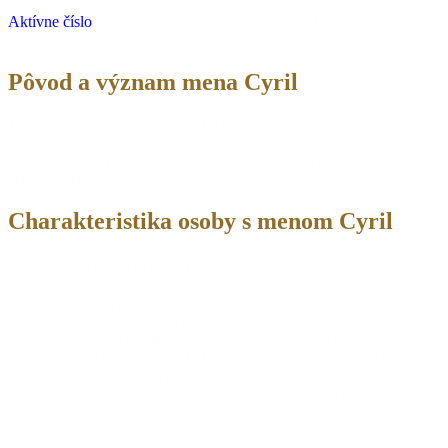
Aktívne číslo
tohto mena je 4 a symbolizuje– ukáznenosť,
pracovitosť a organizačné schopnosti.
Pôvod a význam mena Cyril
Meno Cyril pochádza z gréckeho mena Kyrillos, ktoré bolo
odvodené z gréckeho slova kyrios a znamená „pán“. Z histórie sú
týmto menom známy mnohí významní svätci, vrátane Cyrila
Jeruzalemského.
Charakteristika osoby s menom Cyril
Svedomitosť a pracovná morálka
Toto je muž, ktorý vyniká svojou svedomitosťou, usilovnosťou a
zmyslom pre detail. Je spoľahlivý vo všetkom, do čoho sa pustí, a
vždy sa snaží veci dotiahnuť do dokonalosti. Má výborné
organizačné schopnosti a dokáže riešiť aj náročné a chaotické
situácie s prehľadom. Tvrdej práce sa nebojí a svoju kariéru buduje
krok za krokom, vždy s cieľom dosiahnuť stabilitu a dlhodobý
úspech.