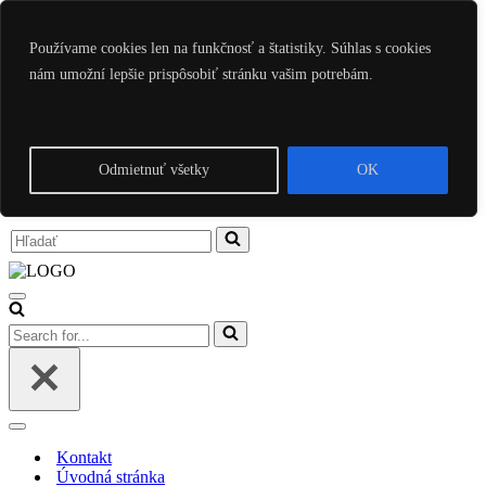
Preskočiť na obsah
Používame cookies len na funkčnosť a štatistiky. Súhlas s cookies
nám umožní lepšie prispôsobiť stránku vašim potrebám.
Kontakt
Úvodná stránka
Poradenstvo
Ezoterika
Články
Odmietnuť všetky
OK
Intuitívne nástroje
Zásady ochrany osobných údajov
Search
for...
Menu
navigácie
Search
for...
Menu
navigácie
Kontakt
Úvodná stránka