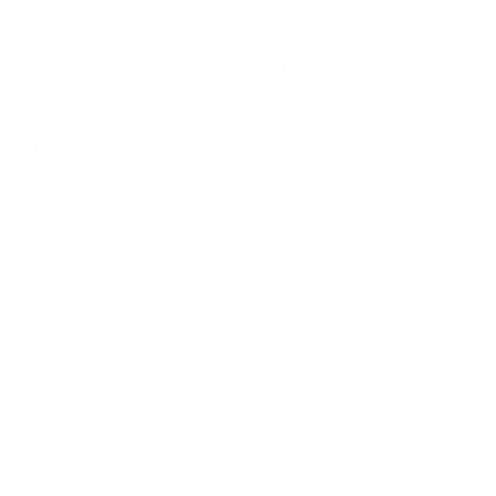
Rezervovaný, no citlivý
Na prvý pohľad môže pôsobiť chladne a uzavreto, no v skutočnosti
je veľmi emocionálny. Svoje city si však necháva pre seba a len
málokedy ich prejavuje navonok. Jeho citlivosť sa prejavuje hlavne
v hlbokých a dlhodobých vzťahoch, kde si vyžaduje dôveru a istotu.
Ak sa niekomu otvorí, je oddaným partnerom, ktorý stojí pri svojich
blízkych za každých okolností.
Stabilita a bezpečie na prvom mieste
Stabilita je základným pilierom života. Rodina, kariéra a finančné
zabezpečenie sú pre neho kľúčové, preto sa vždy snaží
minimalizovať riziko a vytvoriť si pevné zázemie. Neznáša
nepredvídateľné situácie a vyhýba sa rozhodnutiam, ktoré nemajú
perspektívu do budúcnosti. V jeho živote má všetko svoj plán a
postupnosť a práve vďaka tomu dosahuje dlhodobý úspech.
Premyslené rozhodovanie
Nie je impulzívny – pred každým dôležitým rozhodnutím si všetko
dôkladne premyslí a zváži všetky možnosti. Pri uzatváraní obchodov
alebo pri finančných rozhodnutiach si vždy vyberie bezpečnejšiu
cestu, ktorá mu zaručí stabilitu. Má vynikajúci prehľad o svojich