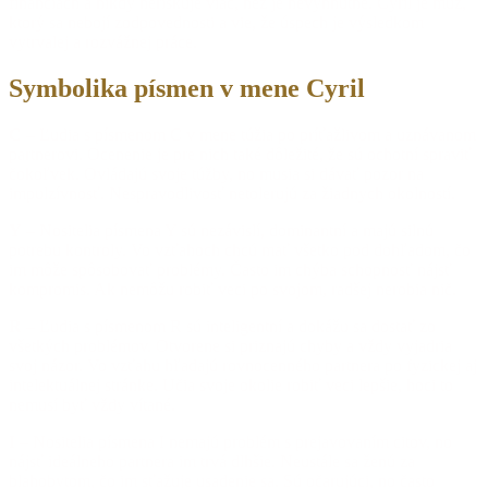
financiách a nikdy neriskuje viac, než je nevyhnutné. Cyril je muž,
ktorý sa nebojí zodpovednosti a vie, že úspech je výsledkom
vytrvalej a rozvážnej práce.
Symbolika písmen v mene Cyril
C
– Ľudia s písmenom C v mene túžia po príťažlivom a uznávanom
partnerovi. Ocenenie je pre nich také dôležité, že sú ochotní spraviť
čokoľvek. Ovládajú svoje túžby, no musia si dávať pozor na
impulzívnosť. Nespravodlivosť netolerujú za žiadnych okolností.
Y
– Nositelia písmena Y sú nezávislí, dominantní a majú silnú
potrebu kontroly. Vo vzťahoch chcú mať všetko pod dohľadom, čo
im môže spôsobovať problémy. Často im chýba schopnosť nájsť
kompromis. Ak nemôžu robiť veci po svojom, radšej nerobia nič.
R
– Ľudia s písmenom R sú inteligentní a dokážu sa dostať zo
všetkých problémov. Otvorene si priznajú chyby a vždy vyjadria
svoj názor. Vo vzťahu hľadajú rovnocenného partnera po fyzickej aj
intelektuálnej stránke. Učia svoje okolie robiť veci lepšie, hoci to
nemusí byť vždy vítané.
I
– Nositelia písmena I nemajú problém s prejavovaním citov, no
nájsť ideálneho partnera im trvá dlhšie. Neustále sa ženú za
blahobytom, čo im sťažuje usadenie sa. Sú očarujúci, no často