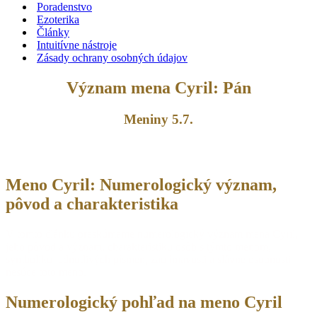
Poradenstvo
Ezoterika
Články
Intuitívne nástroje
Zásady ochrany osobných údajov
Význam mena Cyril: Pán
Meniny 5.7.
Meno Cyril: Numerologický význam,
pôvod a charakteristika
V tomto článku preskúmame numerologický význam mena Cyril,
jeho pôvod a význam, charakteristiku osôb s týmto menom,
symboliku jednotlivých písmen, zaujímavosti a slávne osobnosti
nesúce toto meno.
Numerologický pohľad na meno Cyril