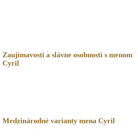
váhaví, najmä pri dôležitých rozhodnutiach. Napriek tomu sú
schopní viesť veľké spoločnosti, aj za cenu veľkých obetí.
L
– Ľudia s písmenom L v mene sú skeptickí, kým nevidia jasný
dôkaz. Všetkému sa odovzdajú naplno a sú ochotní obetovať sa pre
svoje presvedčenie. Lásku vnímajú cez skutky, nie slová – potrebujú
fyzické prejavy náklonnosti. Ich ideálny partner ich musí
intelektuálne stimulovať a poskytovať im hlboké spojenie.
Zaujímavosti a slávne osobnosti s menom
Cyril
Spevák: Cyril Cinélu
Kniha: Svätý Cyril a Metod (Ján Hnilica)
Mesto v oklahome: Cyril
Film: Cyril a Metod (1988)
Medzinárodné varianty mena Cyril
Meno v zjednodušenom čínskom jazyku – 西里尔