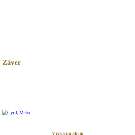
Meno v hebrejskom jazyku – סיריל
Meno v japonskom jazyku – シリル
Meno v arabskom jazyku – سيريل
Meno v gréckom jazyku –
Σαϊριλ
Meno v gruzínskom jazyku – კირილე
Záver
Nositeľ mena je muž, na ktorého sa dá spoľahnúť v každej situácii.
Jeho stabilita, pracovitosť a premyslené rozhodovanie mu umožňujú
dosahovať dlhodobý úspech. Hoci navonok pôsobí rezervovane,
vnútri je citlivý a lojálny, najmä voči svojim blízkym. S pevným
charakterom a rozvahou kráča životom s cieľom budovať bezpečnú
a harmonickú budúcnosť.
Výzva na akciu