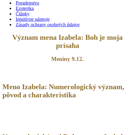
Poradenstvo
Ezoterika
Články
Intuitívne nástroje
Zásady ochrany osobných údajov
Význam mena Izabela: Boh je moja
prísaha
Meniny 9.12.
Meno Izabela: Numerologický význam,
pôvod a charakteristika
V tomto článku preskúmame numerologický význam mena Izabela,
jeho pôvod a význam, charakteristiku osôb s týmto menom,
symboliku jednotlivých písmen, zaujímavosti a slávne osobnosti
nesúce toto meno.