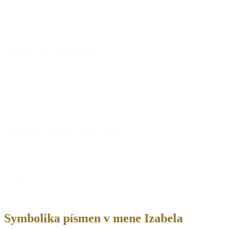
spôsobiť, že niekedy príležitosti premešká. Hľadá partnera, ktorý
bude nielen verný a úprimný, ale aj schopný pochopiť jej vnútorné
rozpoloženia a nálady. Ak nájde tú správnu osobu, stane sa oddanou
a starostlivou partnerkou, ktorá rodine venuje svoju plnú pozornosť.
Osobnosť plná protikladov
Osoba s týmto menom je osobnosťou, ktorá sa neustále vyvíja a
neustále sa prispôsobuje rôznym prostrediam. V osobnom živote
môže byť spontánna a uvoľnená, kým v práci býva systematická a
cieľavedomá. Jej schopnosť prispôsobiť sa rôznym situáciám ju robí
zaujímavou a nepredvídateľnou osobnosťou, ktorá môže byť ťažko
čitateľná, ale zároveň veľmi príťažlivá.
Zvedavosť a hlboký záujem o život
Neustála zvedavosť je pohonom pre objavovanie tajomstiev života.
Táto osoba sa nezastaví pri povrchných odpovediach a hľadá hlbšie
pochopenie a podstatu vecí. Zaujíma sa o duchovné, filozofické a
alternatívne oblasti, ktoré ju neustále vedú k väčšiemu poznaniu.
Rozvíjajúc svoju intuíciu, môže objaviť schopnosti ako
jasnovidectvo, čo jej umožní lepšie pochopiť seba a svet okolo seba.
Symbolika písmen v mene Izabela