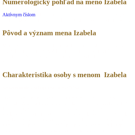
Numerologický pohľad na meno Izabela
Aktívnym číslom
tohto mena je číslo 11 a predstavuje človeka, ktorý
oceňuje krásu a prírodu a je odhodlaný urobiť svet lepším miestom.
Pôvod a význam mena Izabela
Meno Izabela je variantou hebrejského mena Elisheba a jej význam
je „Boh je moja prísaha“. Z histórie je týmto menom známa
napríklad aj Svätá Izabela – dcéra francúzskeho kráľa Ľudovíta
VIII.
Charakteristika osoby s menom Izabela
Sebavedomie a schopnosť presadiť sa
Osoba s týmto menom vyžaruje prirodzenú autoritu a sebavedomie,
čo jej umožňuje prirodzene viesť, aj keď sa o to vyslovene nesnaží.
Je to človek, ktorý sa často ocitne v pozícii lídra, bez potreby
vonkajšieho potvrdenia svojej hodnoty. Vďaka svojej diplomatickej
povahe dokáže nájsť riešenia aj v zložitých situáciách, kde by iní
zlyhali. Hoci nepotrebuje schválenie, nevie sa vyhnúť príkazom
alebo rigidným pravidlám, ktoré vníma ako obmedzenie svojej