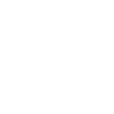
slobody. Kritiku neberie osobne – skôr ju premení na motiváciu na
ďalší rast a pokrok.
Hľadanie nových podnetov a zmena
Nositeľka mena sa neustále snaží o zmenu a rozmanitosť. Rutina a
stagnácia sú pre ňu neakceptovateľné a vždy hľadá spôsob, ako
udržať svoj život v pohybe. Nudu sa snaží okamžite vyhnať, či už
hľadaním nových výziev, objavovaním nových miest, alebo
skúšaním nových záľub. Nikdy nezostáva v stereotypoch, pretože
ich považuje za brzdou v osobnom raste.
Kreatívne vnímanie a intuícia
Osoba s týmto menom sa vyznačuje mimoriadnou predstavivosťou a
schopnosťou spájať reálny svet s fantastickými víziami. Jej intuícia
je veľmi silná, často vedie k rozhodnutiam ešte pred tým, než sú na
stole konkrétne fakty. Je citlivá na emócie iných ľudí a vďaka tejto
empatii je ideálnym dôverníkom, ktorému sa ľudia prirodzene
otvárajú. Tento dar by ju mohol úspešne viesť k profesiám ako
terapeut, psychológ alebo duchovný poradca.
Vzťahy a láska
Navonok môže pôsobiť ako nezávislá osobnosť, no v skutočnosti
túži po hlbokej a úprimnej láske. Zvyčajne sa na mužov vo svojom
okolí pozerá z diaľky, no má problém vyjadriť svoje pocity, čo môže