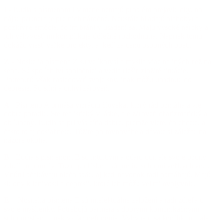
I -
Ľudia s písmenom I v mene nemajú problém prejaviť city, no
nájsť partnera je pre nich náročné. Neustále hľadajú blahobyt a
pozitívne emócie, čo im bráni v usadení sa. Majú vysoké nároky a
ich váhavosť im komplikuje dôležité rozhodnutia. Napriek tomu
dokážu viesť veľké projekty, aj keď za cenu osobných obetí.
Z -
Nositelia písmena Z sú veľkorysí a myslia viac na iných než na
seba. Sú spoľahliví spoločníci a vedia riešiť zložité situácie.
Potrebujú však nasledovať svoje sny, inak môžu upadnúť do
depresie. Sú silní a citliví zároveň.
A -
Písmeno A prináša vibráciu človeka, ktorý rád pomáha a vie
dobre poradiť. Ste realistický v láske, ale zároveň charizmatický a
obľúbený. Ľudia sa pri vás cítia dobre, pretože viete, čo chcete, a
často to aj dosiahnete. Túžite po rovnováhe a dávate si záležať na
názore okolia.
B -
Ľudia s písmenom B sú intuitívni a očarujúci, ale svoje pocity
zdieľajú pomaly. Túžia po láske a sú pre ňu schopní veľkých vecí.
Vnútri očakávajú niečo späť, aj keď navonok radi pomáhajú. Majú
sklony k lenivosti a depresii, ktoré ich môžu veľmi ovplyvniť.
E -
Nositelia písmena E sú intelektuálne založení a radi zdieľajú
svoje myšlienky. Potrebujú partnera s dobrými komunikačnými
schopnosťami, inak vzťah nefunguje. Vyhýbajú sa konfliktom, ale