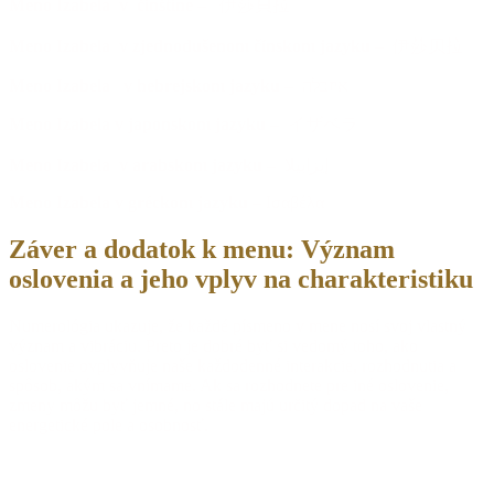
Meno Izabela v čínštine
– 伊莎貝拉
Meno Izabela v zjednodušenom čínskom jazyku
– 伊莎贝拉
Meno Izabela v hebrejskom jazyku
– איזבלה
Meno Izabela v japonskom jazyku
– イザベラ
Meno Izabela v arabskom jazyku
– إيزابيلا
Meno Izabela v gréckom jazyku
– Ισαβέλα
Záver a
dodatok k menu: Význam
oslovenia a jeho vplyv na charakteristiku
Numerológia ukazuje, že každé písmeno v mene nosí svoj vlastný
význam a vibráciu. Preto je dobré byť si vedomý toho, ako
oslovenie ovplyvňuje naše každodenné interakcie, rozhodnutia a
spôsob, akým sa vnímame. Ak sa rozhodnete pre iné oslovenie,
zmeny môžu byť jemné, no stále majú určitý dopad na vaše
energetické pole a osobnosť.