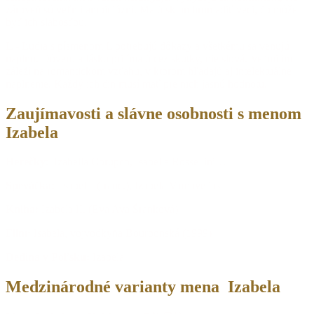
zároveň sú veľmi ambiciózni. Majú sklon hromadiť veci, čo môže
byť ich slabosťou.
L -
Ľudia s písmenom L potrebujú dôkazy a všetkému sa venujú
naplno. Dôveru a lásku prijímajú cez skutky, nie slová. Veľmi im
záleží na romantickom vzťahu, v ktorom hľadajú aj intelektuálne
naplnenie. Každý ich čin musí mať pre nich jasnú hodnotu.
Zaujímavosti a slávne osobnosti s menom
Izabela
Herečky
: Izabella Corupco, Isabella Rossellini…
Speváčka:
Isabella (franc.), Izabela Varnavelias
Kniha:
Izabela II. (Eva Ava Šranková)
Film:
Isabela, vojvodkyňa Bourbonská (1999)
Dedina v Poľsku:
Izabela
Medzinárodné varianty mena Izabela