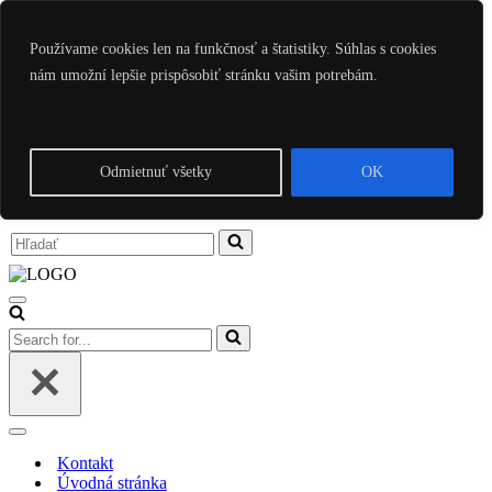
Preskočiť na obsah
Používame cookies len na funkčnosť a štatistiky. Súhlas s cookies
nám umožní lepšie prispôsobiť stránku vašim potrebám.
Kontakt
Úvodná stránka
Poradenstvo
Ezoterika
Články
Odmietnuť všetky
OK
Intuitívne nástroje
Zásady ochrany osobných údajov
Search
for...
Menu
navigácie
Search
for...
Menu
navigácie
Kontakt
Úvodná stránka