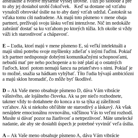
abstraktné a tvorivé myslenie vyššej úrovne. Túži po slobode a pre
to aby jej dosiahol urobí čokoľvek. Keď sa dostane od vzťahu
vynaloží obrovské úsilie na to aby daný vzťah udržal. Častokrát sa
vďaka tomu cíti nadradene. Ak majú toto písmeno v mene obaja
partneri, prežívajú svoju lásku veľmi intenzívne. Nič im nedokáže
zabrániť dostať sa ku vzťahom po ktorých túžia. Ich okolie si vždy
váži ich starostlivosť a chápavosť.
E –
Ľudia, ktorí majú v mene písmeno E, sú veľkí intelektuáli a
majú silnú potrebu svoje myšlienky zdieľať s inými ľuďmi. Pokiaľ
ich partner nedisponuje dobrými komunikačnými schopnosťami,
nebudú mať pre neho pochopenie a to isté platí aj o ostatných
ľuďoch, ktorí potom nemajú šancu na priateľstvo s nimi. Pokiaľ je
to možné, snažia sa hádkam vyhýbať. Títo ľudia bývajú ambiciózni
a majú sklon hromadiť, čo môže byť škodlivé.
D –
Ak Vaše meno obsahuje písmeno D, dáva Vám vibrácie
vášnivého, ale lojálneho človeka. Ak sa pre niečo rozhodnete,
takmer vždy to dotiahnete do konca a to sa týka aj záležitosti
vzťahov. Ak si niekoho obľúbite ste starostlivý a láskavý. Ak však
nenájdete emocionálnu rovnováhu, väčšinou Vás to veľmi rozhodí.
Musíte si dávať pozor na žiarlivosť a netrpezlivosť. Máte umelecké
nadanie, ale aby ste dosiahli úspech je potrebné vyvinúť veľa úsilia.
A –
Ak Vaše meno obsahuje písmeno A, dáva Vám vibrácie