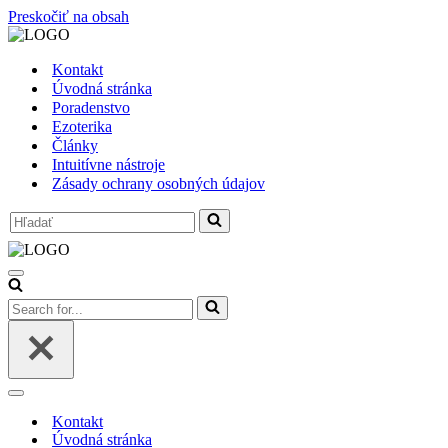
Preskočiť na obsah
Kontakt
Úvodná stránka
Poradenstvo
Ezoterika
Články
Intuitívne nástroje
Zásady ochrany osobných údajov
Search
for...
Menu
navigácie
Search
for...
Menu
navigácie
Kontakt
Úvodná stránka