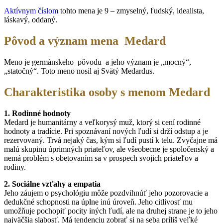
Aktívnym číslom
tohto mena je 9 – zmyselný, ľudský, idealista,
láskavý, oddaný.
Pôvod a význam mena Medard
Meno je germánskeho pôvodu a jeho význam je „mocný“,
„statočný“. Toto meno nosil aj Svätý Medardus.
Charakteristika osoby s menom Medard
1. Rodinné hodnoty
Medard je humanitárny a veľkorysý muž, ktorý si cení rodinné
hodnoty a tradície. Pri spoznávaní nových ľudí si drží odstup a je
rezervovaný. Trvá nejaký čas, kým si ľudí pustí k telu. Zvyčajne má
malú skupinu úprimných priateľov, ale všeobecne je spoločenský a
nemá problém s obetovaním sa v prospech svojich priateľov a
rodiny.
2. Sociálne vzťahy a empatia
Jeho záujem o psychológiu môže pozdvihnúť jeho pozorovacie a
dedukčné schopnosti na úplne inú úroveň. Jeho citlivosť mu
umožňuje pochopiť pocity iných ľudí, ale na druhej strane je to jeho
najväčšia slabosť. Má tendenciu zobrať si na seba príliš veľké