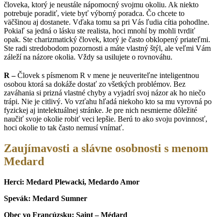
človeka, ktorý je neustále nápomocný svojmu okoliu. Ak niekto
potrebuje poradiť, viete byť výborný poradca. Čo chcete to
väčšinou aj dostanete. Vďaka tomu sa pri Vás ľudia cítia pohodlne.
Pokiaľ sa jedná o lásku ste realista, hoci mnohí by mohli tvrdiť
opak. Ste charizmatický človek, ktorý je často obklopený priateľmi.
Ste radi stredobodom pozornosti a máte vlastný štýl, ale veľmi Vám
záleží na názore okolia. Vždy sa usilujete o rovnováhu.
R –
Človek s písmenom R v mene je neuveriteľne inteligentnou
osobou ktorá sa dokáže dostať zo všetkých problémov. Bez
zaváhania si prizná vlastné chyby a vyjadrí svoj názor ak ho niečo
trápi. Nie je citlivý. Vo vzťahu hľadá niekoho kto sa mu vyrovná po
fyzickej aj intelektuálnej stránke. Je pre nich nesmierne dôležité
naučiť svoje okolie robiť veci lepšie. Berú to ako svoju povinnosť,
hoci okolie to tak často nemusí vnímať.
Zaujímavosti a slávne osobnosti s menom
Medard
Herci: Medard Plewacki, Medardo Amor
Spevák: Medard Sumner
Obec vo Francúzsku:
Saint – Médard