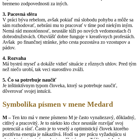
bremeno zodpovednosti za iných.
3. Pacovná sféra
V práci býva rebelom, avšak pokiaľ má slobodu pohybu a môže sa
sám rozhodovať, nebráni mu to pracovať v tíme pod niekým iným.
Nemá rád monotónnosť, neustále túži po nových vedomostiach či
dobrodružstvách. Obzvlášť dobre funguje v kreatívnych profesiách.
Avšak po finančnej stránke, jeho cesta pozostáva zo vzostupov a
pádov.
4. Rozvaha
Má bystrú myseľ a dokáže vidieť situácie z rôznych uhlov. Pred tým
než niečo urobí, tak veci starostlivo zváži.
5. Čo sa potrebuje naučiť
Je inštinktívnym typom človeka, ktorý sa potrebuje naučiť,
dôverovať svojej intuícii.
Symbolika písmen v mene Medard
M –
Ten kto má v mene písmeno M je často vynaliezavý, dôkladný,
citlivý a pracovitý. Je to niekto kto chce neustále rozvíjať svoj
potenciál a rásť. Často je to veselý a optimistický človek ktorého
pozitívna energia je nákazlivá. Hodí sa pre prácu vyžadujúcu si