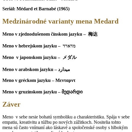
Seriál: Médard et Barnabé (1965)
Medzinárodné varianty mena Medard
Meno v zjednodušenom čínskom jazyku – 梅达
Meno v hebrejskom jazyku – מדארד
Meno v japonskom jazyku – メダル
Meno v arabskom jazyku – ميدارد
Meno v gréckom jazyku – Μενταρντ
Meno v gruzínskom jazyku – მედარდი
Záver
Meno v sebe nesie bohatú symboliku a charakteristiku. Spája v sebe
empatiu, kreativitu a túžbu po nových zážitkoch. Nositelia tohto
mena sú často vnímaní ako láskavé a spoločenské osoby s hlbokým