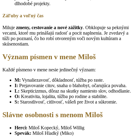
dlhodobé projekty.
Záľuby a voľný čas
Miluje
zmeny, cestovanie a nové zážitky
. Obklopuje sa peknými
vecami, ktoré mu prinášajú radosť a pocit naplnenia. Je zvedavý a
túži po poznaní, čo ho robí otvoreným voči novým kultúram a
skúsenostiam.
Význam písmen v mene Miloš
Každé písmeno v mene nesie jedinečný význam:
M:
Vynaliezavosť, dôkladnosť, túžba po raste.
I:
Prejavovanie citov, snaha o blahobyt, očarujúca povaha.
L:
Skepticizmus, dôraz na skutky namiesto slov, odhodlanie.
O:
Kreativita, lojalita, túžba po rodine a stabilite.
S:
Starostlivosť, citlivosť, vášeň pre život a súkromie.
Slávne osobnosti s menom Miloš
Herci:
Miloš Kopecký, Miloš Willig
Spevák:
Miloš Hladký (Miko)