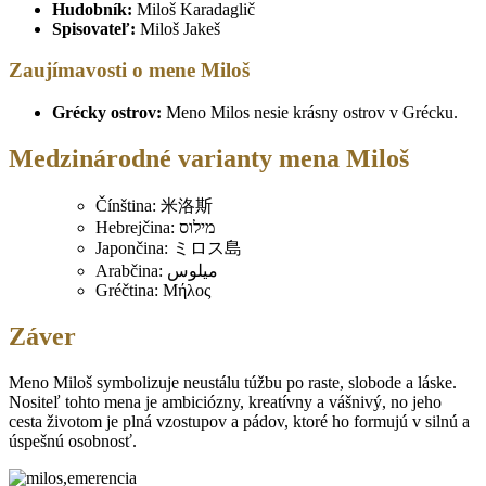
Hudobník:
Miloš Karadaglič
Spisovateľ:
Miloš Jakeš
Zaujímavosti o mene Miloš
Grécky ostrov:
Meno Milos nesie krásny ostrov v Grécku.
Medzinárodné varianty mena Miloš
Čínština: 米洛斯
Hebrejčina: מילוס
Japončina: ミロス島
Arabčina: ميلوس
Gréčtina: Μήλος
Záver
Meno Miloš symbolizuje neustálu túžbu po raste, slobode a láske.
Nositeľ tohto mena je ambiciózny, kreatívny a vášnivý, no jeho
cesta životom je plná vzostupov a pádov, ktoré ho formujú v silnú a
úspešnú osobnosť.