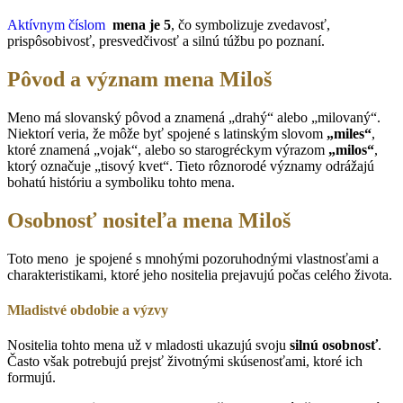
Aktívnym číslom
mena je 5
, čo symbolizuje zvedavosť,
prispôsobivosť, presvedčivosť a silnú túžbu po poznaní.
Pôvod a význam mena Miloš
Meno má slovanský pôvod a znamená „drahý“ alebo „milovaný“.
Niektorí veria, že môže byť spojené s latinským slovom
„miles“
,
ktoré znamená „vojak“, alebo so starogréckym výrazom
„milos“
,
ktorý označuje „tisový kvet“. Tieto rôznorodé významy odrážajú
bohatú históriu a symboliku tohto mena.
Osobnosť nositeľa mena Miloš
Toto meno
je spojené s mnohými pozoruhodnými vlastnosťami a
charakteristikami, ktoré jeho nositelia prejavujú počas celého života.
Mladistvé obdobie a výzvy
Nositelia tohto mena už v mladosti ukazujú svoju
silnú osobnosť
.
Často však potrebujú prejsť životnými skúsenosťami, ktoré ich
formujú.