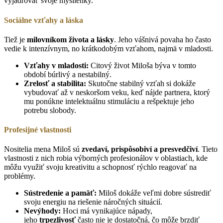
vyjadrovať svoje myšlienky.
Sociálne vzťahy a láska
Tiež je
milovníkom života a lásky
. Jeho vášnivá povaha ho často
vedie k intenzívnym, no krátkodobým vzťahom, najmä v mladosti.
Vzťahy v mladosti:
Citový život Miloša býva v tomto
období búrlivý a nestabilný.
Zrelosť a stabilita:
Skutočne stabilný vzťah si dokáže
vybudovať až v neskoršom veku, keď nájde partnera, ktorý
mu ponúkne intelektuálnu stimuláciu a rešpektuje jeho
potrebu slobody.
Profesijné vlastnosti
Nositelia mena Miloš sú
zvedaví, prispôsobiví a presvedčiví
. Tieto
vlastnosti z nich robia výborných profesionálov v oblastiach, kde
môžu využiť svoju kreativitu a schopnosť rýchlo reagovať na
problémy.
Sústredenie a pamäť:
Miloš dokáže veľmi dobre sústrediť
svoju energiu na riešenie náročných situácií.
Nevýhody:
Hoci má vynikajúce nápady,
jeho
trpezlivosť
často nie je dostatočná, čo môže brzdiť