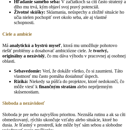
Hľadanie samého seba:
V začiatkoch sa cíti často stratený a
dlho mu trvá, kým objaví svoj pravý potenciál.
Životné skúšky:
Sklamania, neúspechy a zložité situácie ho
učia nielen pochopiť svet okolo seba, ale aj vlastné
schopnosti.
Ciele a ambície
Má
analytickú a bystrú myseľ
, ktorá mu umožňuje pohotovo
riešiť problémy a dosahovať ambiciózne ciele. Je
tvorivý,
originálny a nezávislý
, čo mu dáva výhodu v pracovnej aj osobnej
oblasti.
Sebavedomie:
Verí, že dokáže všetko, čo si zaumieni. Táto
vlastnosť mu často pomáha dosiahnuť úspech.
Riziká:
Niekedy sa púšťa do projektov, ktoré nedokončí, čo
môže viesť k
finančným stratám
alebo nepríjemným
skúsenostiam.
Sloboda a nezávislosť
Sloboda je pre neho najvyššou prioritou. Neznáša rutinu a ak sa cíti
obmedzovaný, rýchlo ukončuje vzťahy alebo situácie, ktoré ho
dusia. Je šťastný v prostredí, kde môže byť sám sebou a slobodne