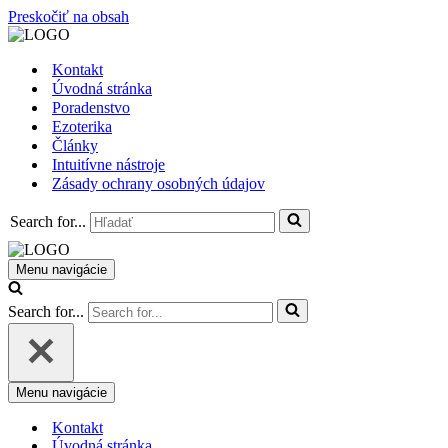
Preskočiť na obsah
Kontakt
Úvodná stránka
Poradenstvo
Ezoterika
Články
Intuitívne nástroje
Zásady ochrany osobných údajov
Search for...
Menu navigácie
Search for...
Menu navigácie
Kontakt
Úvodná stránka