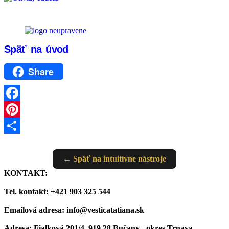
Späť na úvod
Share
Facebook
Pinterest
Share
← Späť na intuitívne nástroje
KONTAKT:
Tel. kontakt: +421 903 325 544
Emailová adresa: info@vesticatatiana.sk
Adresa:
Fialková 201/4, 919 28 Bučany - okres Trnava