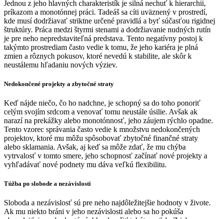
Jednou z jeho hlavných charakteristík je silná nechuť k hierarchii,
príkazom a monotónnej práci. Tadeáš sa cíti uväznený v prostredí,
kde musí dodržiavať striktne určené pravidlá a byť súčasťou rigidnej
štruktúry. Práca medzi štyrmi stenami a dodržiavanie nudných rutín
je pre neho nepredstaviteľná predstava. Tento negatívny postoj k
takýmto prostrediam často vedie k tomu, že jeho kariéra je plná
zmien a rôznych pokusov, ktoré nevedú k stabilite, ale skôr k
neustálemu hľadaniu nových výziev.
Nedokončené projekty a zbytočné straty
Keď nájde niečo, čo ho nadchne, je schopný sa do toho ponoriť
celým svojím srdcom a venovať tomu neustále úsilie. Avšak ak
narazí na prekážky alebo monotónnosť, jeho záujem rýchlo opadne.
Tento vzorec správania často vedie k množstvu nedokončených
projektov, ktoré mu môžu spôsobovať zbytočné finančné straty
alebo sklamania. Avšak, aj keď sa môže zdať, že mu chýba
vytrvalosť v tomto smere, jeho schopnosť začínať nové projekty a
vyhľadávať nové podnety mu dáva veľkú flexibilitu.
Túžba po slobode a nezávislosti
Sloboda a nezávislosť sú pre neho najdôležitejšie hodnoty v živote.
Ak mu niekto bráni v jeho nezávislosti alebo sa ho pokúša