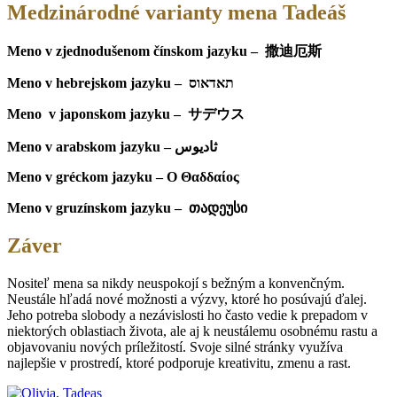
Medzinárodné varianty mena
Tadeáš
Meno v zjednodušenom čínskom jazyku – 撒迪厄斯
Meno v hebrejskom jazyku – תאדאוס
Meno v japonskom jazyku – サデウス
Meno v arabskom jazyku – ثاديوس
Meno v gréckom jazyku – Ο Θαδδαίος
Meno v gruzínskom jazyku – თადეუსი
Záver
Nositeľ mena sa nikdy neuspokojí s bežným a konvenčným.
Neustále hľadá nové možnosti a výzvy, ktoré ho posúvajú ďalej.
Jeho potreba slobody a nezávislosti ho často vedie k prepadom v
niektorých oblastiach života, ale aj k neustálemu osobnému rastu a
objavovaniu nových príležitostí. Svoje silné stránky využíva
najlepšie v prostredí, ktoré podporuje kreativitu, zmenu a rast.