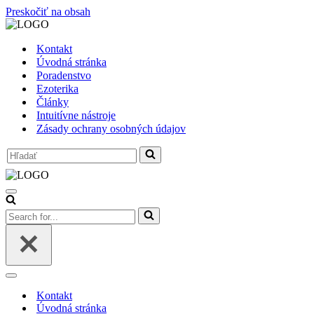
Preskočiť na obsah
Kontakt
Úvodná stránka
Poradenstvo
Ezoterika
Články
Intuitívne nástroje
Zásady ochrany osobných údajov
Search
for...
Menu
navigácie
Search
for...
Menu
navigácie
Kontakt
Úvodná stránka