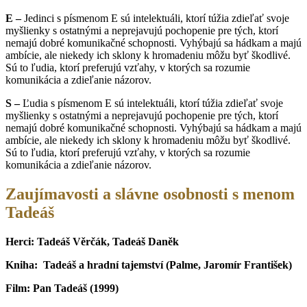
E –
Jedinci s písmenom E sú intelektuáli, ktorí túžia zdieľať svoje
myšlienky s ostatnými a neprejavujú pochopenie pre tých, ktorí
nemajú dobré komunikačné schopnosti. Vyhýbajú sa hádkam a majú
ambície, ale niekedy ich sklony k hromadeniu môžu byť škodlivé.
Sú to ľudia, ktorí preferujú vzťahy, v ktorých sa rozumie
komunikácia a zdieľanie názorov.
S –
Ľudia s písmenom E sú intelektuáli, ktorí túžia zdieľať svoje
myšlienky s ostatnými a neprejavujú pochopenie pre tých, ktorí
nemajú dobré komunikačné schopnosti. Vyhýbajú sa hádkam a majú
ambície, ale niekedy ich sklony k hromadeniu môžu byť škodlivé.
Sú to ľudia, ktorí preferujú vzťahy, v ktorých sa rozumie
komunikácia a zdieľanie názorov.
Zaujímavosti a slávne osobnosti s menom
Tadeáš
Herci: Tadeáš Věrčák, Tadeáš Daněk
Kniha: Tadeáš a hradní tajemství (Palme, Jaromír František)
Film: Pan Tadeáš (1999)