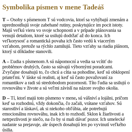
Symbolika písmen v mene Tadeáš
T –
Osoby s písmenom T sú vodcovia, ktorí sa vyhýbajú zmenám a
uprednostňujú svoje zabehané rutiny, poskytujúce im pocit istoty.
Majú veľkú vieru vo svoje schopnosti a v prípade plánovania sa
venujú detailom, ktoré sa usilujú dodržať až do konca. Ich
veľkorysosť a romantická povaha ich často vedú k viacerým
vzťahom, pretože sa rýchlo zamilujú. Tieto vzťahy sa riadia plánom,
ktorý si dôkladne stanovili.
A –
Ľudia s písmenom A sú nápomocní a vedia sa vcítiť do
problémov druhých, často sa stávajú výbornými poradcami.
Zvyčajne dosahujú to, čo chcú a cítia sa pohodlne, keď sú obklopení
priateľmi. V láske sú realisti, aj keď sú často považovaní za
romantikov a radi sú stredobodom pozornosti. Títo ľudia sa usilujú o
rovnováhu v živote a sú veľmi závislí na názore svojho okolia.
D –
Tí, ktorí majú toto písmeno v mene
,
sú vášniví a lojálni, pričom
keď sa rozhodnú, vždy dokončia, čo začali, vrátane vzťahov. Sú
starostliví a láskaví, ak si niekoho obľúbia, ale potrebujú
emocionálnu rovnováhu, inak ich to rozhodí. Sklon k žiarlivosti a
netrpezlivosti je niečo, na čo by si mali dávať pozor. Ich umelecké
nadanie sa prejavuje, ale úspech dosahujú len po vyvinutí veľkého
úsilia.