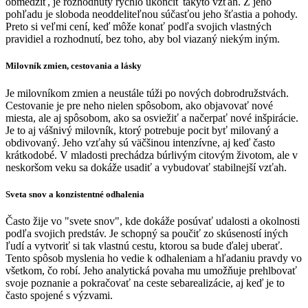
obmedziť, je rozhodnutý rýchlo ukončiť takýto vzťah. Z jeho
pohľadu je sloboda neoddeliteľnou súčasťou jeho šťastia a pohody.
Preto si veľmi cení, keď môže konať podľa svojich vlastných
pravidiel a rozhodnutí, bez toho, aby bol viazaný niekým iným.
Milovník zmien, cestovania a lásky
Je milovníkom zmien a neustále túži po nových dobrodružstvách.
Cestovanie je pre neho nielen spôsobom, ako objavovať nové
miesta, ale aj spôsobom, ako sa osviežiť a načerpať nové inšpirácie.
Je to aj vášnivý milovník, ktorý potrebuje pocit byť milovaný a
obdivovaný. Jeho vzťahy sú väčšinou intenzívne, aj keď často
krátkodobé. V mladosti prechádza búrlivým citovým životom, ale v
neskoršom veku sa dokáže usadiť a vybudovať stabilnejší vzťah.
Sveta snov a konzistentné odhalenia
Často žije vo "svete snov", kde dokáže posúvať udalosti a okolnosti
podľa svojich predstáv. Je schopný sa poučiť zo skúseností iných
ľudí a vytvoriť si tak vlastnú cestu, ktorou sa bude ďalej uberať.
Tento spôsob myslenia ho vedie k odhaleniam a hľadaniu pravdy vo
všetkom, čo robí. Jeho analytická povaha mu umožňuje prehlbovať
svoje poznanie a pokračovať na ceste sebarealizácie, aj keď je to
často spojené s výzvami.