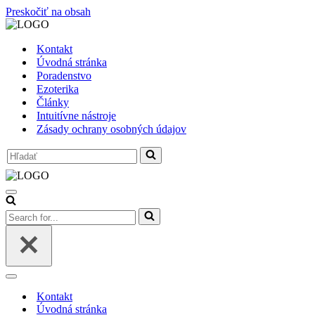
Preskočiť na obsah
Kontakt
Úvodná stránka
Poradenstvo
Ezoterika
Články
Intuitívne nástroje
Zásady ochrany osobných údajov
Search
for...
Menu
navigácie
Search
for...
Menu
navigácie
Kontakt
Úvodná stránka