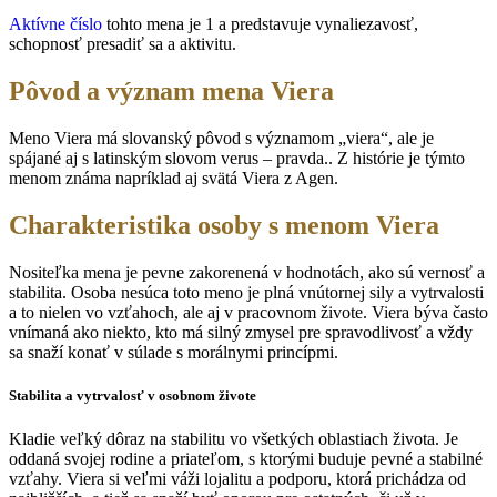
Aktívne číslo
tohto mena je 1 a predstavuje vynaliezavosť,
schopnosť presadiť sa a aktivitu.
Pôvod a význam mena Viera
Meno Viera má slovanský pôvod s významom „viera“, ale je
spájané aj s latinským slovom verus – pravda.. Z histórie je týmto
menom známa napríklad aj svätá Viera z Agen.
Charakteristika osoby s menom Viera
Nositeľka mena je pevne zakorenená v hodnotách, ako sú vernosť a
stabilita. Osoba nesúca toto meno je plná vnútornej sily a vytrvalosti
a to nielen vo vzťahoch, ale aj v pracovnom živote. Viera býva často
vnímaná ako niekto, kto má silný zmysel pre spravodlivosť a vždy
sa snaží konať v súlade s morálnymi princípmi.
Stabilita a vytrvalosť v osobnom živote
Kladie veľký dôraz na stabilitu vo všetkých oblastiach života. Je
oddaná svojej rodine a priateľom, s ktorými buduje pevné a stabilné
vzťahy. Viera si veľmi váži lojalitu a podporu, ktorá prichádza od