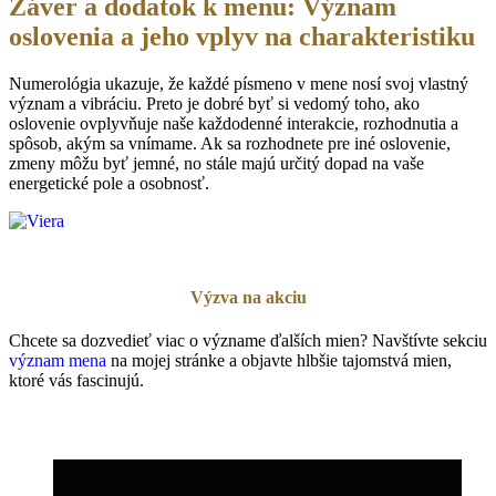
Záver a
dodatok k menu: Význam
oslovenia a jeho vplyv na charakteristiku
Numerológia ukazuje, že každé písmeno v mene nosí svoj vlastný
význam a vibráciu. Preto je dobré byť si vedomý toho, ako
oslovenie ovplyvňuje naše každodenné interakcie, rozhodnutia a
spôsob, akým sa vnímame. Ak sa rozhodnete pre iné oslovenie,
zmeny môžu byť jemné, no stále majú určitý dopad na vaše
energetické pole a osobnosť.
Výzva na akciu
Chcete sa dozvedieť viac o význame ďalších mien? Navštívte sekciu
význam mena
na mojej stránke a objavte hlbšie tajomstvá mien,
ktoré vás fascinujú.