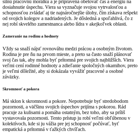
silnú pracovnú morálku a je pripravená obetovať čas a energiu na
dosiahnutie úspechu. Viera sa vyznačuje svojou vytrvalosťou a
schopnosťou zvládať aj tie najnáročnejšie úlohy, čím získava rešpekt
od svojich kolegov a nadriadených. Je dôsledná a spoľahlivá, čo z
nej robí skvelého zamestnanca alebo lídra v akejkoľvek oblasti.
Zameranie na rodinu a hodnoty
Vždy sa snaží nájsť rovnováhu medzi prácou a osobným životom.
Rodina je pre ňu na prvom mieste, a preto sa často snaží plánovať
svoj čas tak, aby mohla byť prítomná pre svojich najbližších. Viera
veľmi cení rodinné hodnoty a zdieľanie spoločných okamihov, preto
je veľmi dôležité, aby si dokázala vyvážiť pracovné a osobné
záväzky.
Skromnosť a pokora
Má sklon k skromnosti a pokore. Nepotrebuje byť stredobodom
pozornosti, a väčšinu svojich úspechov prijíma s pokorou. Rád
pracuje za kulisami a pomáha ostatným, bez toho, aby sa príliš
vystavovala pozornosti. Tento prístup ju robí veľmi obľúbenou v
kolektívoch, kde si ju vážia pre jej schopnosť počúvať, byť
empatická a prítomná v ťažkých chvíľach.