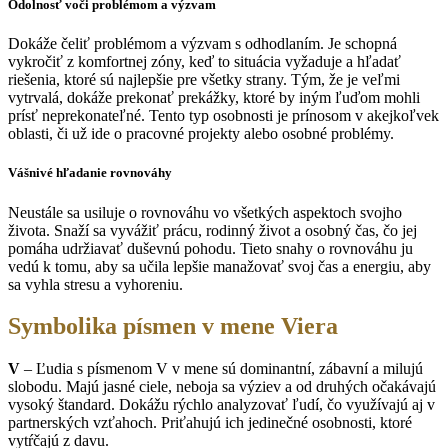
Odolnosť voči problémom a výzvam
Dokáže čeliť problémom a výzvam s odhodlaním. Je schopná
vykročiť z komfortnej zóny, keď to situácia vyžaduje a hľadať
riešenia, ktoré sú najlepšie pre všetky strany. Tým, že je veľmi
vytrvalá, dokáže prekonať prekážky, ktoré by iným ľuďom mohli
prísť neprekonateľné. Tento typ osobnosti je prínosom v akejkoľvek
oblasti, či už ide o pracovné projekty alebo osobné problémy.
Vášnivé hľadanie rovnováhy
Neustále sa usiluje o rovnováhu vo všetkých aspektoch svojho
života. Snaží sa vyvážiť prácu, rodinný život a osobný čas, čo jej
pomáha udržiavať duševnú pohodu. Tieto snahy o rovnováhu ju
vedú k tomu, aby sa učila lepšie manažovať svoj čas a energiu, aby
sa vyhla stresu a vyhoreniu.
Symbolika písmen v mene Viera
V
– Ľudia s písmenom V v mene sú dominantní, zábavní a milujú
slobodu. Majú jasné ciele, neboja sa výziev a od druhých očakávajú
vysoký štandard. Dokážu rýchlo analyzovať ľudí, čo využívajú aj v
partnerských vzťahoch. Priťahujú ich jedinečné osobnosti, ktoré
vytŕčajú z davu.