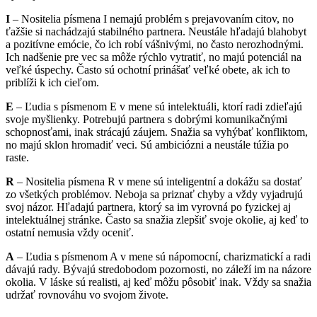
I
– Nositelia písmena I nemajú problém s prejavovaním citov, no
ťažšie si nachádzajú stabilného partnera. Neustále hľadajú blahobyt
a pozitívne emócie, čo ich robí vášnivými, no často nerozhodnými.
Ich nadšenie pre vec sa môže rýchlo vytratiť, no majú potenciál na
veľké úspechy. Často sú ochotní prinášať veľké obete, ak ich to
priblíži k ich cieľom.
E
– Ľudia s písmenom E v mene sú intelektuáli, ktorí radi zdieľajú
svoje myšlienky. Potrebujú partnera s dobrými komunikačnými
schopnosťami, inak strácajú záujem. Snažia sa vyhýbať konfliktom,
no majú sklon hromadiť veci. Sú ambiciózni a neustále túžia po
raste.
R
– Nositelia písmena R v mene sú inteligentní a dokážu sa dostať
zo všetkých problémov. Neboja sa priznať chyby a vždy vyjadrujú
svoj názor. Hľadajú partnera, ktorý sa im vyrovná po fyzickej aj
intelektuálnej stránke. Často sa snažia zlepšiť svoje okolie, aj keď to
ostatní nemusia vždy oceniť.
A
– Ľudia s písmenom A v mene sú nápomocní, charizmatickí a radi
dávajú rady. Bývajú stredobodom pozornosti, no záleží im na názore
okolia. V láske sú realisti, aj keď môžu pôsobiť inak. Vždy sa snažia
udržať rovnováhu vo svojom živote.