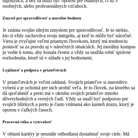
najbližších, a tiež sa snaží byť oporou pre ostatných, či už v
osobných, alebo profesionálnych vzťahoch.
Zmysel pre spravodlivosť a morálne hodnoty
Je známa svojím silným zmyslom pre spravodlivosť. Je to niekto,
kto si vždy zachováva svoju integritu, aj keď to môže byť náročné.
Viera je zvyčajne veľmi priamym človekom, ktorý má tendenciu
postaviť sa za pravdu aj v náročných situáciách. Jej morálny kompas
ju vedie k tomu, aby konala čestne a vždy sa snažila robiť správne
rozhodnutia, ktoré sú v súlade s jej hodnotami.
Lojálnosť a podpora v priateľstvách
V priateľstvách je veľmi oddaná. Svojich priateľov si starostlivo
vyberá a je ochotná pre nich urobiť veľa. Je to človek, na ktorého sa
dá spoľahnúť a preto má v okruhu svojich priateľov mnoho
dôveryhodných a verných ľudí. Vždy sa snaží byť podporou pre
svojich blízkych a preto je často vnímaná ako kameň úrazu, ktorý je
oporou v ťažkých časoch.
Pracovná etika a vytrvalosť
V oblasti kariéry je neustále odhodlaná dosiahnuť svoje ciele. Má